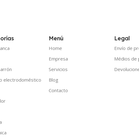
orías
Menú
Legal
anca
Home
Envío de p
Empresa
Médios de
arrón
Servicios
Devolucion
o electrodoméstico
Blog
Contacto
lor
a
nica