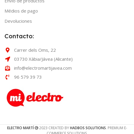
Envío de productos
Médios de pago
Devoluciones
Contacto:
Carrer dels Oms, 22
03730 Xàbia/Jávea (Alicante)
info@electromartijavea.com
96 579 39 73
ELECTRO MARTÍ
2023 CREATED BY
HADBOS SOLUTIONS
. PREMIUM E-
COMMERCE SOLUTIONS.