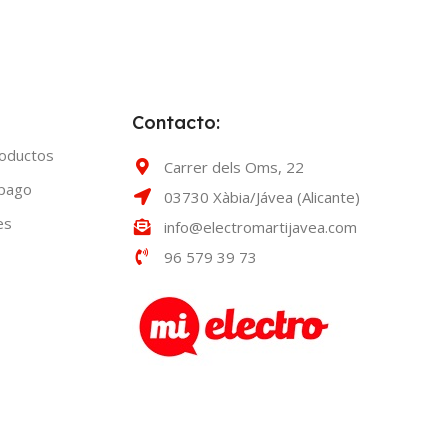
Contacto:
roductos
Carrer dels Oms, 22
 pago
03730 Xàbia/Jávea (Alicante)
es
info@electromartijavea.com
96 579 39 73