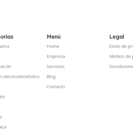
orías
Menú
Legal
anca
Home
Envío de p
Empresa
Médios de
arrón
Servicios
Devolucion
o electrodoméstico
Blog
Contacto
lor
a
nica