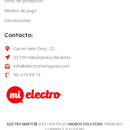
Envío de productos
Médios de pago
Devoluciones
Contacto:
Carrer dels Oms, 22
03730 Xàbia/Jávea (Alicante)
info@electromartijavea.com
96 579 39 73
ELECTRO MARTÍ
2023 CREATED BY
HADBOS SOLUTIONS
. PREMIUM E-
COMMERCE SOLUTIONS.