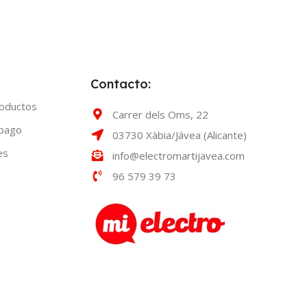
Contacto:
roductos
Carrer dels Oms, 22
 pago
03730 Xàbia/Jávea (Alicante)
es
info@electromartijavea.com
96 579 39 73