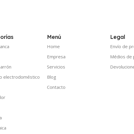
orías
Menú
Legal
anca
Home
Envío de p
Empresa
Médios de
arrón
Servicios
Devolucion
o electrodoméstico
Blog
Contacto
lor
a
nica